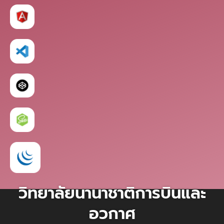
วิทยาลัยนานาชาติการบินและ
อวกาศ
Course ❤️