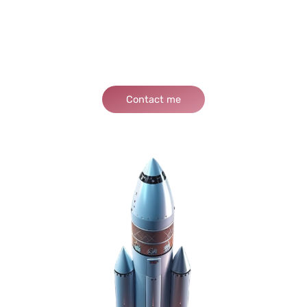
วิทยาลัยนานาชาติการบินและ
อวกาศ
Contact me