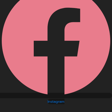
Instagram