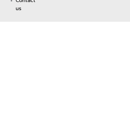
Contact
us
ICAA
International
College of
Aviation and
Aerospace