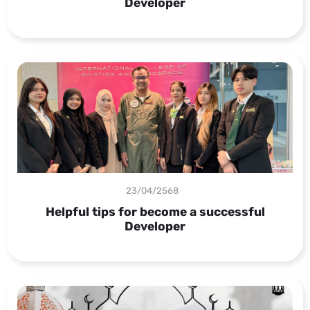
Developer
23/04/2568
Helpful tips for become a successful
Developer