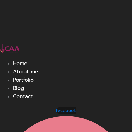
Home
About me
Portfolio
Blog
Contact
Facebook