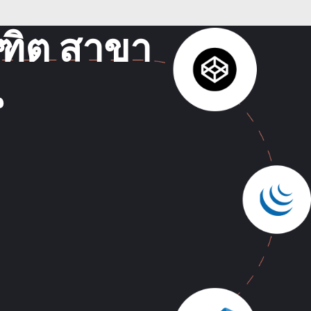
ณฑิต สาขา
น